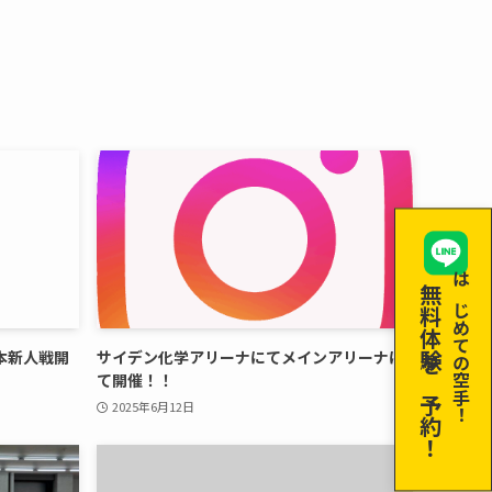
無料体験を予約！
はじめての空手！
本新人戦開
サイデン化学アリーナにてメインアリーナに
て開催！！
2025年6月12日