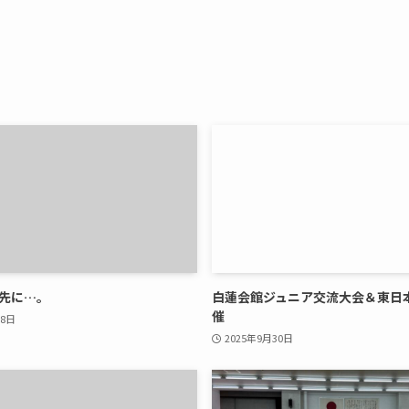
先に…。
白蓮会館ジュニア交流大会＆東日
催
月8日
2025年9月30日