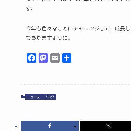
す。
今年も色々なことにチャレンジして、成長し
でありますように。
F
M
E
共
a
a
m
有
c
st
ai
e
o
l
b
d
ニュース
ブログ
o
o
o
n
k