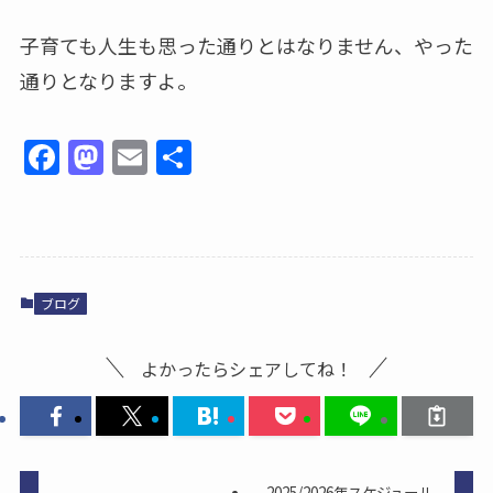
子育ても人生も思った通りとはなりません、やった
通りとなりますよ。
F
M
E
共
a
a
m
有
c
st
ai
e
o
l
b
d
ブログ
o
o
o
n
よかったらシェアしてね！
k
2025/2026年スケジュール