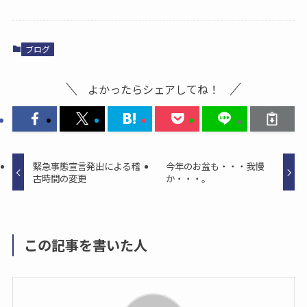
c
st
ai
e
o
l
b
d
ブログ
o
o
o
n
よかったらシェアしてね！
k
緊急事態宣言発出による稽
今年のお盆も・・・我慢
古時間の変更
か・・・。
この記事を書いた人