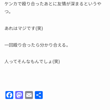
ケンカで殴り合ったあとに友情が深まるというや
つ。
あれはマジです(笑)
一回殴り合ったら分かり合える。
人ってそんなもんでしょ(笑)
F
M
E
共
a
a
m
有