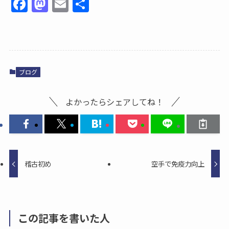
F
M
E
共
a
a
m
有
c
st
ai
e
o
l
b
d
ブログ
o
o
o
n
よかったらシェアしてね！
k
稽古初め
空手で免疫力向上
この記事を書いた人