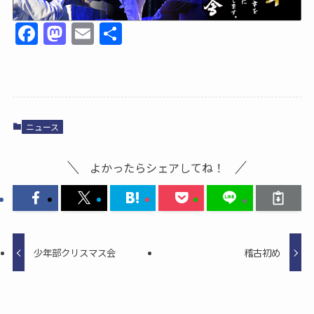
F
M
E
共
a
a
m
有
c
st
ai
e
o
l
b
d
ニュース
o
o
o
n
よかったらシェアしてね！
k
少年部クリスマス会
稽古初め