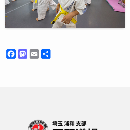
F
M
E
共
a
a
m
有
c
st
ai
e
o
l
b
d
o
o
o
n
k