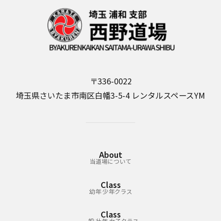
k
〒336-0022
埼玉県さいたま市南区白幡3-5-4 レンタルスペースYM
About
当道場について
Class
幼年 少年クラス
Class
一般 壮年 女子クラス