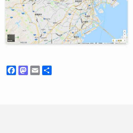
F
M
E
共
a
a
m
有
c
st
ai
e
o
l
b
d
o
o
o
n