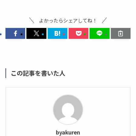
b
d
o
o
よかったらシェアしてね！
o
n
k
この記事を書いた人
byakuren