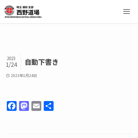
2023
自動下書き
1/24
2023年1月24日
F
M
E
共
a
a
m
有
c
st
ai
e
o
l