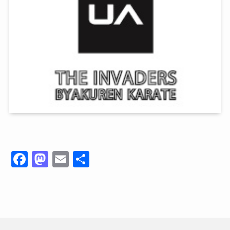
F
M
E
共
a
a
m
有
c
st
ai
e
o
l
b
d