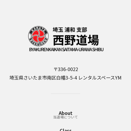
o
o
o
n
k
〒336-0022
埼玉県さいたま市南区白幡3-5-4 レンタルスペースYM
About
当道場について
Class