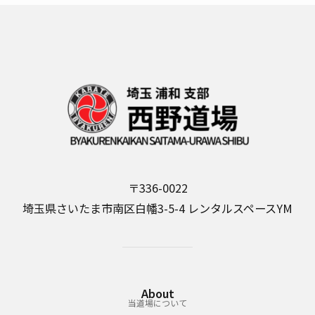
b
d
o
o
o
n
k
〒336-0022
埼玉県さいたま市南区白幡3-5-4 レンタルスペースYM
About
当道場について