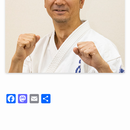
F
M
E
共
a
a
m
有
c
st
ai
e
o
l