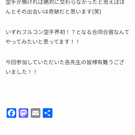
空手が無ければ絶対に交わらなかったと思えばほ
んとその出会いは奇跡だと思います(笑)
いずれフルコン空手界初！？となる合同合宿なんて
やってみたいと思ってます！！
今回参加していただいた各先生の皆様有難うござ
いました！！
F
M
E
共
a
a
m
有
c
st
ai