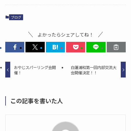
e
o
l
b
d
ブログ
o
o
o
n
よかったらシェアしてね！
k
おやじスパーリング会開
白蓮浦和第一回内部交流大
催！
会開催決定！！
この記事を書いた人