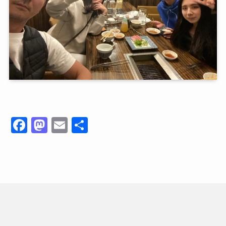
F
M
E
共
a
a
m
有
c
st
ai
e
o
l
b
d
o
o
o
n