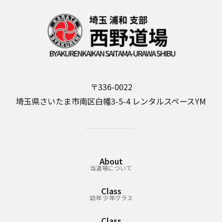
k
〒336-0022
埼玉県さいたま市南区白幡3-5-4 レンタルスペースYM
About
当道場について
Class
幼年 少年クラス
Class