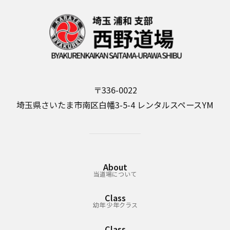
k
〒336-0022
埼玉県さいたま市南区白幡3-5-4 レンタルスペースYM
About
当道場について
Class
幼年 少年クラス
Class