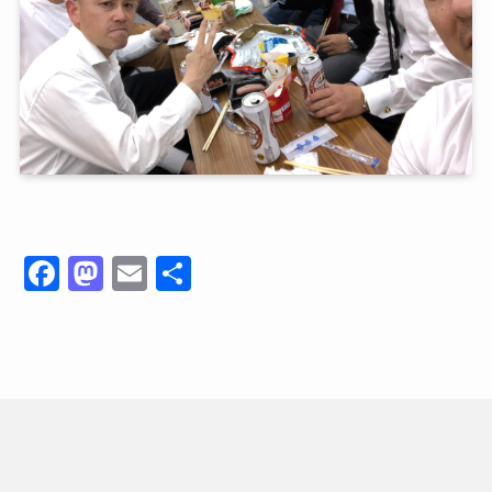
F
M
E
共
a
a
m
有
c
st
ai
e
o
l
b
d
o
o
o
n