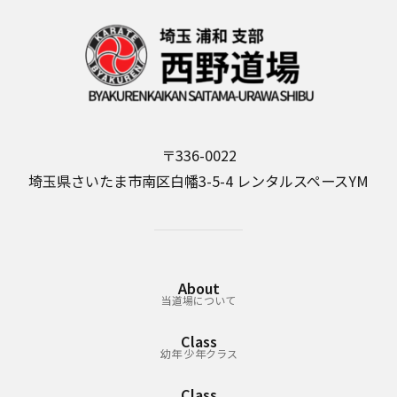
k
〒336-0022
埼玉県さいたま市南区白幡3-5-4 レンタルスペースYM
About
当道場について
Class
幼年 少年クラス
Class