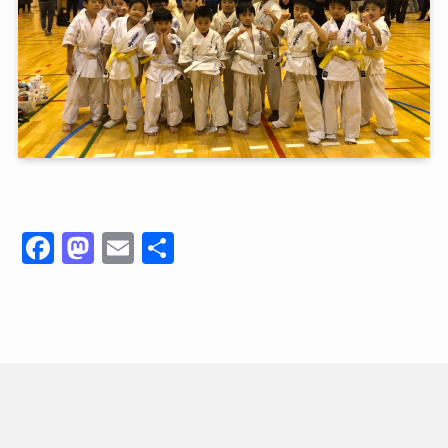
F
M
E
共
a
a
m
有
c
st
ai
e
o
l
b
d
o
o
o
n