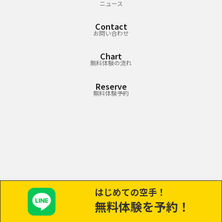
ニュース
Contact
お問い合わせ
Chart
無料体験の流れ
Reserve
無料体験予約
はじめての空手！
無料体験を予約！
©
白蓮会館 埼玉浦和支部 西野道場ホームページ.