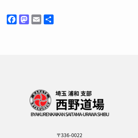
F
M
E
共
a
a
m
有
c
st
ai
e
o
l
b
d
o
o
o
n
k
〒336-0022