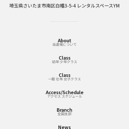
埼玉県さいたま市南区白幡3-5-4 レンタルスペースYM
About
当道場について
Class
幼年 少年クラス
Class
一般 壮年 女子クラス
Access/Schedule
アクセス スケジュール
Branch
全国支部
News